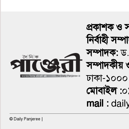
৪র্থ পাতা
প্রকাশক ও 
নির্বাহী সম্
সম্পাদক:
সম্পাদকীয় ও
ঢাকা-১০০
৫ম পাতা
মোবাইল :
০
mail :
dail
© Daily Panjeree |