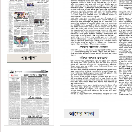
৩য় পাতা