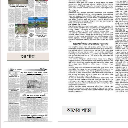
৩য় পাতা