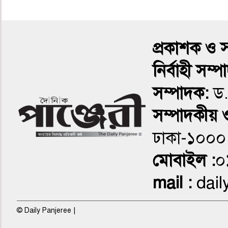
৪র্থ পাতা
প্রকাশক ও 
নির্বাহী সম্
সম্পাদক:
সম্পাদকীয় ও
ঢাকা-১০০
৫ম পাতা
মোবাইল :
০
mail :
dail
© Daily Panjeree |